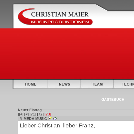
GÄSTEBUCH
Neuer Eintrag
[|<]
[<]
[71]
[72]
[73]
5:
MEDA MUSIC
Lieber Christian, lieber Franz,